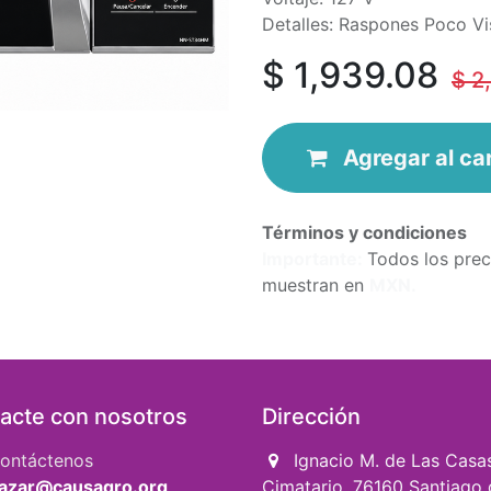
Detalles: Raspones Poco Vis
$
1,939.08
$
2
Agregar
al
ca
Términos y condiciones
Importa​nte:
Todos los prec
muestran en
MXN.
acte con nosotros
Dirección
ontáctenos
Ignacio M. de Las Casa
azar@causaqro.org
Cimatario, 76160 Santiago 