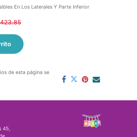
ibles En Los Laterales Y Parte Inferior
,423.85
r
rito
ios de esta página se
s 45,
de