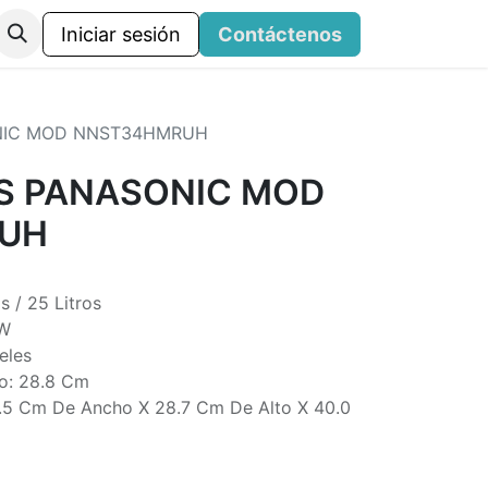
Iniciar sesión
Contáctenos
NIC MOD NNST34HMRUH
S PANASONIC MOD
UH
s / 25 Litros
 W
eles
io: 28.8 Cm
8.5 Cm De Ancho X 28.7 Cm De Alto X 40.0