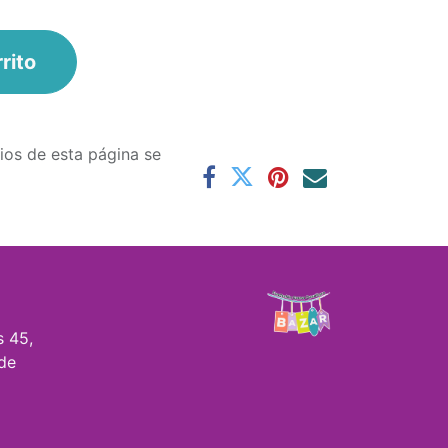
r
rito
ios de esta página se
s 45,
de