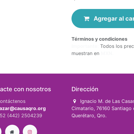
Agregar
al
ca
Términos y condiciones
Importa​nte:
Todos los prec
muestran en
MXN.
acte con nosotros
Dirección
ontáctenos
Ignacio M. de Las Casa
azar@causaqro.org
Cimatario, 76160 Santiago 
52 (442) 2504239
Querétaro, Qro.