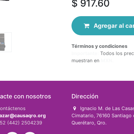
$
917.60
Agregar
al
ca
Términos y condiciones
Importa​nte:
Todos los prec
muestran en
MXN.
acte con nosotros
Dirección
ontáctenos
Ignacio M. de Las Casa
azar@causaqro.org
Cimatario, 76160 Santiago 
52 (442) 2504239
Querétaro, Qro.