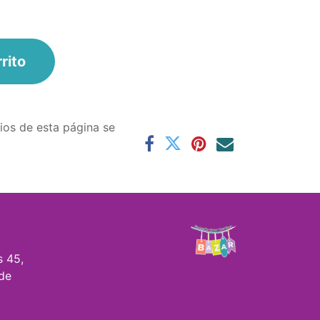
r
rito
ios de esta página se
s 45,
de