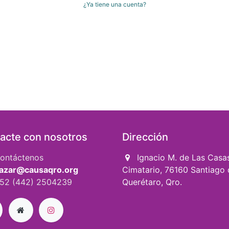
¿Ya tiene una cuenta?
acte con nosotros
Dirección
ontáctenos
Ignacio M. de Las Casa
azar@causaqro.org
Cimatario, 76160 Santiago 
52 (442) 2504239
Querétaro, Qro.